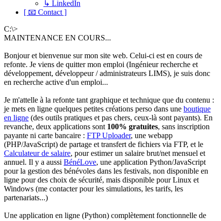
↳ LinkedIn
[ 📧 Contact ]
C:\>
MAINTENANCE EN COURS...
Bonjour et bienvenue sur mon site web. Celui-ci est en cours de
refonte. Je viens de quitter mon emploi (Ingénieur recherche et
développement, développeur / administrateurs LIMS), je suis donc
en recherche active d'un emploi...
Je m'attelle à la refonte tant graphique et technique que du contenu :
je mets en ligne quelques petites créations perso dans une
boutique
en ligne
(des outils pratiques et pas chers, ceux-là sont payants). En
revanche, deux applications sont
100% gratuites
, sans inscription
payante ni carte bancaire :
FTP Uploader
, une webapp
(PHP/JavaScript) de partage et transfert de fichiers via FTP, et le
Calculateur de salaire
, pour estimer un salaire brut/net mensuel et
annuel. Il y a aussi
BénéLove
, une application Python/JavaScript
pour la gestion des bénévoles dans les festivals, non disponible en
ligne pour des choix de sécurité, mais disponible pour Linux et
Windows (me contacter pour les simulations, les tarifs, les
partenariats...)
Une application en ligne (Python) complètement fonctionnelle de