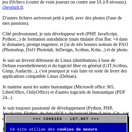
jeu d'échecs (coutre de vrais joueurs ou contre une IA à 8 niveaux).
chessbzh.fr
.
D'autres fichiers arriveront petit à petit, avec des photos (l'une de
mes passions).
Côté professionnel, je suis développeur web (PHP, JavaScript,
Python...) de formation autodidacte (mais titulaire d'un Bac +4 dans
le domaine), prompt engeneer, et j'ai de très bonnes notions de PAO
(Photoshop, DxO Photolab, InDesign, Scribus, Krita...) et de photo.
Je suis un fervent défenseur de Linux (distributions à base de
Debian essentiellement) et du logiciel libre en général (GIT,Scribus,
Gimp, Audacity...), c'est pourquoi je vais faire en sorte de livrer des
applications compatible Linux (Debian).
Je maitrise aussi les suites bureautique (Microsoft office 365,
LibreOffice, OnlyOffice) et d'autres logiciels de bureautique (PDF
24...)
Je suis toujours passionné de développement (Python, PHP,
JavaScript, Flutter), de data (SQL), de logiciel libre (Linux, Git...) et
d'IA (principalement Claude et DeepSeek).
=== COOKIES - LE7.NET ===
J'aime jouer, surtout aux jeux de sociétés (Risk, Uno, Scrabble...),
Ce site utilise des
cookies de mesure