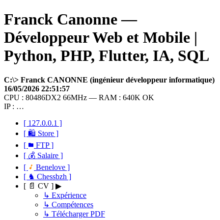
Franck Canonne —
Développeur Web et Mobile |
Python, PHP, Flutter, IA, SQL
C:\> Franck CANONNE (ingénieur développeur informatique)
16/05/2026 22:51:57
CPU : 80486DX2 66MHz — RAM : 640K OK
IP : …
[ 127.0.0.1 ]
[ 🛍 Store ]
[
FTP ]
[ 💰 Salaire ]
[
Benelove ]
[ ♞ Chessbzh ]
[ 📄 CV ] ▶
↳ Expérience
↳ Compétences
↳ Télécharger PDF