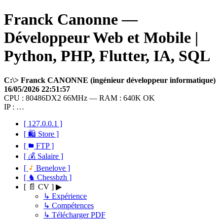
Franck Canonne —
Développeur Web et Mobile |
Python, PHP, Flutter, IA, SQL
C:\> Franck CANONNE (ingénieur développeur informatique)
16/05/2026 22:51:57
CPU : 80486DX2 66MHz — RAM : 640K OK
IP : …
[ 127.0.0.1 ]
[ 🛍 Store ]
[
FTP ]
[ 💰 Salaire ]
[
Benelove ]
[ ♞ Chessbzh ]
[ 📄 CV ] ▶
↳ Expérience
↳ Compétences
↳ Télécharger PDF