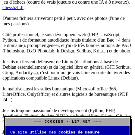
jeu d'échecs (coutre de vrais joueurs ou contre une IA à 8 niveaux).
chessbzh.fr
.
D'autres fichiers arriveront petit à petit, avec des photos (l'une de
mes passions).
Côté professionnel, je suis développeur web (PHP, JavaScript,
Python...) de formation autodidacte (mais titulaire d'un Bac +4 dans
le domaine), prompt engeneer, et j'ai de très bonnes notions de PAO
(Photoshop, DxO Photolab, InDesign, Scribus, Krita...) et de photo.
Je suis un fervent défenseur de Linux (distributions à base de
Debian essentiellement) et du logiciel libre en général (GIT,Scribus,
Gimp, Audacity...), c'est pourquoi je vais faire en sorte de livrer des
applications compatible Linux (Debian).
Je maitrise aussi les suites bureautique (Microsoft office 365,
LibreOffice, OnlyOffice) et d'autres logiciels de bureautique (PDF
24...)
Je suis toujours passionné de développement (Python, PHP,
JavaScript, Flutter), de data (SQL), de logiciel libre (Linux, Git...) et
d'IA (principalement Claude et DeepSeek).
=== COOKIES - LE7.NET ===
J'aime jouer, surtout aux jeux de sociétés (Risk, Uno, Scrabble...),
Ce site utilise des
cookies de mesure