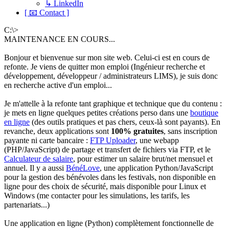
↳ LinkedIn
[ 📧 Contact ]
C:\>
MAINTENANCE EN COURS...
Bonjour et bienvenue sur mon site web. Celui-ci est en cours de
refonte. Je viens de quitter mon emploi (Ingénieur recherche et
développement, développeur / administrateurs LIMS), je suis donc
en recherche active d'un emploi...
Je m'attelle à la refonte tant graphique et technique que du contenu :
je mets en ligne quelques petites créations perso dans une
boutique
en ligne
(des outils pratiques et pas chers, ceux-là sont payants). En
revanche, deux applications sont
100% gratuites
, sans inscription
payante ni carte bancaire :
FTP Uploader
, une webapp
(PHP/JavaScript) de partage et transfert de fichiers via FTP, et le
Calculateur de salaire
, pour estimer un salaire brut/net mensuel et
annuel. Il y a aussi
BénéLove
, une application Python/JavaScript
pour la gestion des bénévoles dans les festivals, non disponible en
ligne pour des choix de sécurité, mais disponible pour Linux et
Windows (me contacter pour les simulations, les tarifs, les
partenariats...)
Une application en ligne (Python) complètement fonctionnelle de