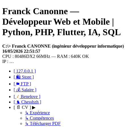
Franck Canonne —
Développeur Web et Mobile |
Python, PHP, Flutter, IA, SQL
C:\> Franck CANONNE (ingénieur développeur informatique)
16/05/2026 22:51:57
CPU : 80486DX2 66MHz — RAM : 640K OK
IP : …
[ 127.0.0.1 ]
[ 🛍 Store ]
[
FTP ]
[ 💰 Salaire ]
[
Benelove ]
[ ♞ Chessbzh ]
[ 📄 CV ] ▶
↳ Expérience
↳ Compétences
↳ Télécharger PDF