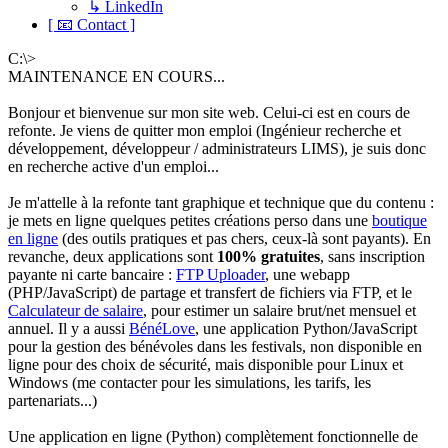
↳ LinkedIn
[ 📧 Contact ]
C:\>
MAINTENANCE EN COURS...
Bonjour et bienvenue sur mon site web. Celui-ci est en cours de
refonte. Je viens de quitter mon emploi (Ingénieur recherche et
développement, développeur / administrateurs LIMS), je suis donc
en recherche active d'un emploi...
Je m'attelle à la refonte tant graphique et technique que du contenu :
je mets en ligne quelques petites créations perso dans une
boutique
en ligne
(des outils pratiques et pas chers, ceux-là sont payants). En
revanche, deux applications sont
100% gratuites
, sans inscription
payante ni carte bancaire :
FTP Uploader
, une webapp
(PHP/JavaScript) de partage et transfert de fichiers via FTP, et le
Calculateur de salaire
, pour estimer un salaire brut/net mensuel et
annuel. Il y a aussi
BénéLove
, une application Python/JavaScript
pour la gestion des bénévoles dans les festivals, non disponible en
ligne pour des choix de sécurité, mais disponible pour Linux et
Windows (me contacter pour les simulations, les tarifs, les
partenariats...)
Une application en ligne (Python) complètement fonctionnelle de