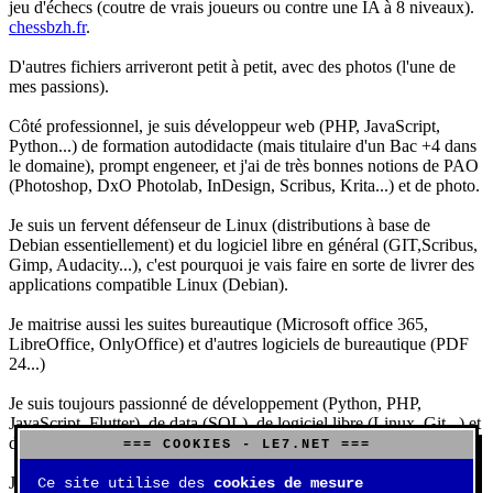
jeu d'échecs (coutre de vrais joueurs ou contre une IA à 8 niveaux).
chessbzh.fr
.
D'autres fichiers arriveront petit à petit, avec des photos (l'une de
mes passions).
Côté professionnel, je suis développeur web (PHP, JavaScript,
Python...) de formation autodidacte (mais titulaire d'un Bac +4 dans
le domaine), prompt engeneer, et j'ai de très bonnes notions de PAO
(Photoshop, DxO Photolab, InDesign, Scribus, Krita...) et de photo.
Je suis un fervent défenseur de Linux (distributions à base de
Debian essentiellement) et du logiciel libre en général (GIT,Scribus,
Gimp, Audacity...), c'est pourquoi je vais faire en sorte de livrer des
applications compatible Linux (Debian).
Je maitrise aussi les suites bureautique (Microsoft office 365,
LibreOffice, OnlyOffice) et d'autres logiciels de bureautique (PDF
24...)
Je suis toujours passionné de développement (Python, PHP,
JavaScript, Flutter), de data (SQL), de logiciel libre (Linux, Git...) et
d'IA (principalement Claude et DeepSeek).
=== COOKIES - LE7.NET ===
J'aime jouer, surtout aux jeux de sociétés (Risk, Uno, Scrabble...),
Ce site utilise des
cookies de mesure