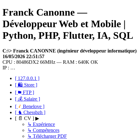
Franck Canonne —
Développeur Web et Mobile |
Python, PHP, Flutter, IA, SQL
C:\> Franck CANONNE (ingénieur développeur informatique)
16/05/2026 22:51:57
CPU : 80486DX2 66MHz — RAM : 640K OK
IP : …
[ 127.0.0.1 ]
[ 🛍 Store ]
[
FTP ]
[ 💰 Salaire ]
[
Benelove ]
[ ♞ Chessbzh ]
[ 📄 CV ] ▶
↳ Expérience
↳ Compétences
↳ Télécharger PDF