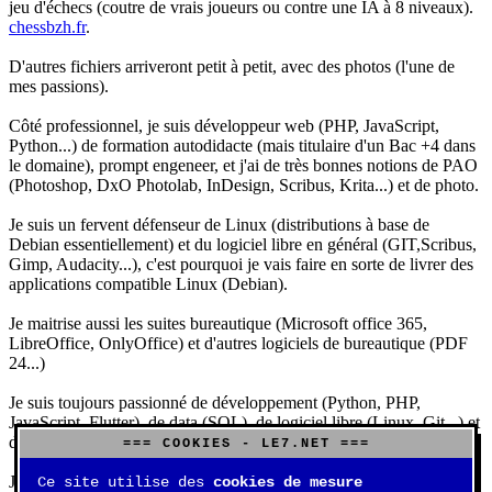
jeu d'échecs (coutre de vrais joueurs ou contre une IA à 8 niveaux).
chessbzh.fr
.
D'autres fichiers arriveront petit à petit, avec des photos (l'une de
mes passions).
Côté professionnel, je suis développeur web (PHP, JavaScript,
Python...) de formation autodidacte (mais titulaire d'un Bac +4 dans
le domaine), prompt engeneer, et j'ai de très bonnes notions de PAO
(Photoshop, DxO Photolab, InDesign, Scribus, Krita...) et de photo.
Je suis un fervent défenseur de Linux (distributions à base de
Debian essentiellement) et du logiciel libre en général (GIT,Scribus,
Gimp, Audacity...), c'est pourquoi je vais faire en sorte de livrer des
applications compatible Linux (Debian).
Je maitrise aussi les suites bureautique (Microsoft office 365,
LibreOffice, OnlyOffice) et d'autres logiciels de bureautique (PDF
24...)
Je suis toujours passionné de développement (Python, PHP,
JavaScript, Flutter), de data (SQL), de logiciel libre (Linux, Git...) et
d'IA (principalement Claude et DeepSeek).
=== COOKIES - LE7.NET ===
J'aime jouer, surtout aux jeux de sociétés (Risk, Uno, Scrabble...),
Ce site utilise des
cookies de mesure