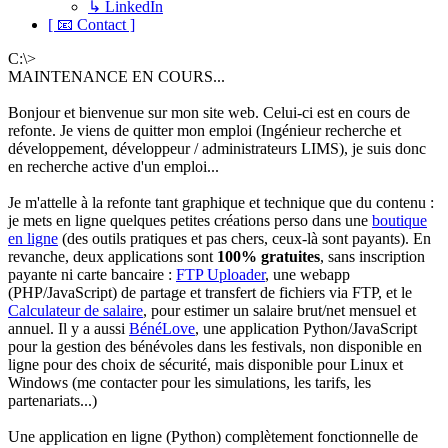
↳ LinkedIn
[ 📧 Contact ]
C:\>
MAINTENANCE EN COURS...
Bonjour et bienvenue sur mon site web. Celui-ci est en cours de
refonte. Je viens de quitter mon emploi (Ingénieur recherche et
développement, développeur / administrateurs LIMS), je suis donc
en recherche active d'un emploi...
Je m'attelle à la refonte tant graphique et technique que du contenu :
je mets en ligne quelques petites créations perso dans une
boutique
en ligne
(des outils pratiques et pas chers, ceux-là sont payants). En
revanche, deux applications sont
100% gratuites
, sans inscription
payante ni carte bancaire :
FTP Uploader
, une webapp
(PHP/JavaScript) de partage et transfert de fichiers via FTP, et le
Calculateur de salaire
, pour estimer un salaire brut/net mensuel et
annuel. Il y a aussi
BénéLove
, une application Python/JavaScript
pour la gestion des bénévoles dans les festivals, non disponible en
ligne pour des choix de sécurité, mais disponible pour Linux et
Windows (me contacter pour les simulations, les tarifs, les
partenariats...)
Une application en ligne (Python) complètement fonctionnelle de