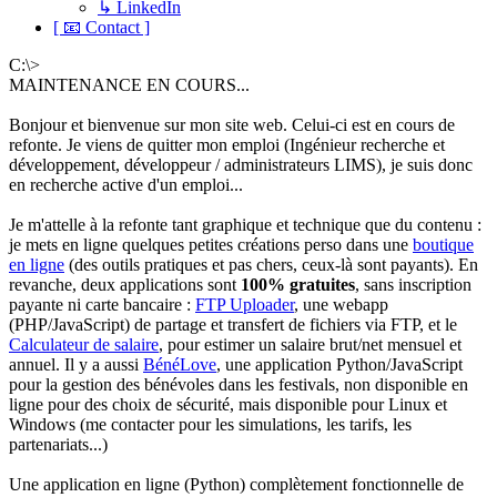
↳ LinkedIn
[ 📧 Contact ]
C:\>
MAINTENANCE EN COURS...
Bonjour et bienvenue sur mon site web. Celui-ci est en cours de
refonte. Je viens de quitter mon emploi (Ingénieur recherche et
développement, développeur / administrateurs LIMS), je suis donc
en recherche active d'un emploi...
Je m'attelle à la refonte tant graphique et technique que du contenu :
je mets en ligne quelques petites créations perso dans une
boutique
en ligne
(des outils pratiques et pas chers, ceux-là sont payants). En
revanche, deux applications sont
100% gratuites
, sans inscription
payante ni carte bancaire :
FTP Uploader
, une webapp
(PHP/JavaScript) de partage et transfert de fichiers via FTP, et le
Calculateur de salaire
, pour estimer un salaire brut/net mensuel et
annuel. Il y a aussi
BénéLove
, une application Python/JavaScript
pour la gestion des bénévoles dans les festivals, non disponible en
ligne pour des choix de sécurité, mais disponible pour Linux et
Windows (me contacter pour les simulations, les tarifs, les
partenariats...)
Une application en ligne (Python) complètement fonctionnelle de