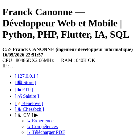
Franck Canonne —
Développeur Web et Mobile |
Python, PHP, Flutter, IA, SQL
C:\> Franck CANONNE (ingénieur développeur informatique)
16/05/2026 22:51:57
CPU : 80486DX2 66MHz — RAM : 640K OK
IP : …
[ 127.0.0.1 ]
[ 🛍 Store ]
[
FTP ]
[ 💰 Salaire ]
[
Benelove ]
[ ♞ Chessbzh ]
[ 📄 CV ] ▶
↳ Expérience
↳ Compétences
↳ Télécharger PDF