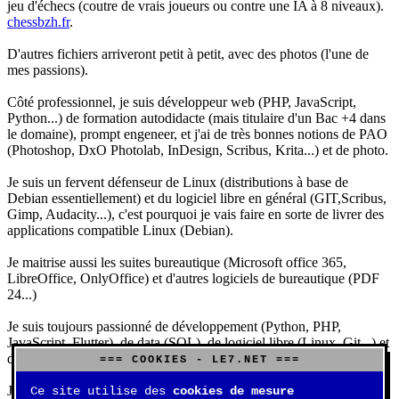
jeu d'échecs (coutre de vrais joueurs ou contre une IA à 8 niveaux).
chessbzh.fr
.
D'autres fichiers arriveront petit à petit, avec des photos (l'une de
mes passions).
Côté professionnel, je suis développeur web (PHP, JavaScript,
Python...) de formation autodidacte (mais titulaire d'un Bac +4 dans
le domaine), prompt engeneer, et j'ai de très bonnes notions de PAO
(Photoshop, DxO Photolab, InDesign, Scribus, Krita...) et de photo.
Je suis un fervent défenseur de Linux (distributions à base de
Debian essentiellement) et du logiciel libre en général (GIT,Scribus,
Gimp, Audacity...), c'est pourquoi je vais faire en sorte de livrer des
applications compatible Linux (Debian).
Je maitrise aussi les suites bureautique (Microsoft office 365,
LibreOffice, OnlyOffice) et d'autres logiciels de bureautique (PDF
24...)
Je suis toujours passionné de développement (Python, PHP,
JavaScript, Flutter), de data (SQL), de logiciel libre (Linux, Git...) et
d'IA (principalement Claude et DeepSeek).
=== COOKIES - LE7.NET ===
J'aime jouer, surtout aux jeux de sociétés (Risk, Uno, Scrabble...),
Ce site utilise des
cookies de mesure