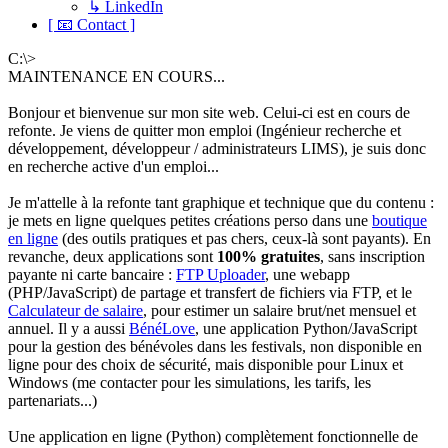
↳ LinkedIn
[ 📧 Contact ]
C:\>
MAINTENANCE EN COURS...
Bonjour et bienvenue sur mon site web. Celui-ci est en cours de
refonte. Je viens de quitter mon emploi (Ingénieur recherche et
développement, développeur / administrateurs LIMS), je suis donc
en recherche active d'un emploi...
Je m'attelle à la refonte tant graphique et technique que du contenu :
je mets en ligne quelques petites créations perso dans une
boutique
en ligne
(des outils pratiques et pas chers, ceux-là sont payants). En
revanche, deux applications sont
100% gratuites
, sans inscription
payante ni carte bancaire :
FTP Uploader
, une webapp
(PHP/JavaScript) de partage et transfert de fichiers via FTP, et le
Calculateur de salaire
, pour estimer un salaire brut/net mensuel et
annuel. Il y a aussi
BénéLove
, une application Python/JavaScript
pour la gestion des bénévoles dans les festivals, non disponible en
ligne pour des choix de sécurité, mais disponible pour Linux et
Windows (me contacter pour les simulations, les tarifs, les
partenariats...)
Une application en ligne (Python) complètement fonctionnelle de