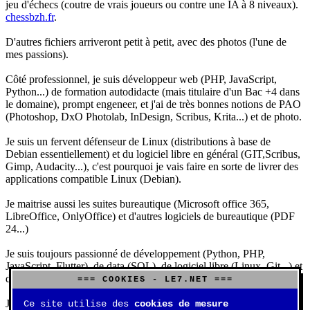
jeu d'échecs (coutre de vrais joueurs ou contre une IA à 8 niveaux).
chessbzh.fr
.
D'autres fichiers arriveront petit à petit, avec des photos (l'une de
mes passions).
Côté professionnel, je suis développeur web (PHP, JavaScript,
Python...) de formation autodidacte (mais titulaire d'un Bac +4 dans
le domaine), prompt engeneer, et j'ai de très bonnes notions de PAO
(Photoshop, DxO Photolab, InDesign, Scribus, Krita...) et de photo.
Je suis un fervent défenseur de Linux (distributions à base de
Debian essentiellement) et du logiciel libre en général (GIT,Scribus,
Gimp, Audacity...), c'est pourquoi je vais faire en sorte de livrer des
applications compatible Linux (Debian).
Je maitrise aussi les suites bureautique (Microsoft office 365,
LibreOffice, OnlyOffice) et d'autres logiciels de bureautique (PDF
24...)
Je suis toujours passionné de développement (Python, PHP,
JavaScript, Flutter), de data (SQL), de logiciel libre (Linux, Git...) et
d'IA (principalement Claude et DeepSeek).
=== COOKIES - LE7.NET ===
J'aime jouer, surtout aux jeux de sociétés (Risk, Uno, Scrabble...),
Ce site utilise des
cookies de mesure