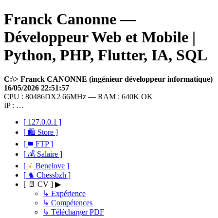
Franck Canonne —
Développeur Web et Mobile |
Python, PHP, Flutter, IA, SQL
C:\> Franck CANONNE (ingénieur développeur informatique)
16/05/2026 22:51:57
CPU : 80486DX2 66MHz — RAM : 640K OK
IP : …
[ 127.0.0.1 ]
[ 🛍 Store ]
[
FTP ]
[ 💰 Salaire ]
[
Benelove ]
[ ♞ Chessbzh ]
[ 📄 CV ] ▶
↳ Expérience
↳ Compétences
↳ Télécharger PDF