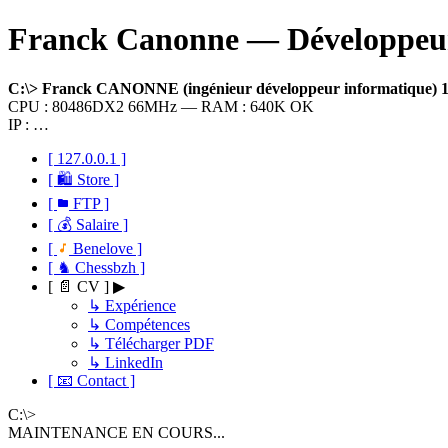
Franck Canonne — Développeur 
C:\> Franck CANONNE (ingénieur développeur informatique)
CPU : 80486DX2 66MHz — RAM : 640K OK
IP : …
[ 127.0.0.1 ]
[ 🛍 Store ]
[
FTP ]
[ 💰 Salaire ]
[
Benelove ]
[ ♞ Chessbzh ]
[ 📄 CV ] ▶
↳ Expérience
↳ Compétences
↳ Télécharger PDF
↳ LinkedIn
[ 📧 Contact ]
C:\>
MAINTENANCE EN COURS...