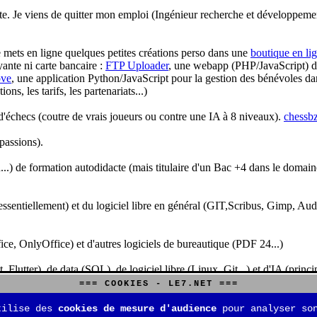
te. Je viens de quitter mon emploi (Ingénieur recherche et développeme
je mets en ligne quelques petites créations perso dans une
boutique en li
yante ni carte bancaire :
FTP Uploader
, une webapp (PHP/JavaScript) de 
ve
, une application Python/JavaScript pour la gestion des bénévoles dan
s, les tarifs, les partenariats...)
'échecs (coutre de vrais joueurs ou contre une IA à 8 niveaux).
chessbz
 passions).
..) de formation autodidacte (mais titulaire d'un Bac +4 dans le domain
sentiellement) et du logiciel libre en général (GIT,Scribus, Gimp, Audacit
fice, OnlyOffice) et d'autres logiciels de bureautique (PDF 24...)
Flutter), de data (SQL), de logiciel libre (Linux, Git...) et d'IA (pri
=== COOKIES - LE7.NET ===
is aussi aux jeux de stratégie (Echecs, Go, Quarto, Tock...) et aux jeux v
tilise des
cookies de mesure d'audience
pour analyser son