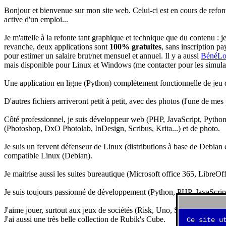
Bonjour et bienvenue sur mon site web. Celui-ci est en cours de refon
active d'un emploi...
Je m'attelle à la refonte tant graphique et technique que du contenu : 
revanche, deux applications sont
100% gratuites
, sans inscription pa
pour estimer un salaire brut/net mensuel et annuel. Il y a aussi
BénéLo
mais disponible pour Linux et Windows (me contacter pour les simulation
Une application en ligne (Python) complètement fonctionnelle de jeu d
D'autres fichiers arriveront petit à petit, avec des photos (l'une de mes
Côté professionnel, je suis développeur web (PHP, JavaScript, Python.
(Photoshop, DxO Photolab, InDesign, Scribus, Krita...) et de photo.
Je suis un fervent défenseur de Linux (distributions à base de Debian es
compatible Linux (Debian).
Je maitrise aussi les suites bureautique (Microsoft office 365, LibreOf
Je suis toujours passionné de développement (Python, PHP, JavaScript, 
J'aime jouer, surtout aux jeux de sociétés (Risk, Uno, Scrabble...), ma
J'ai aussi une très belle collection de Rubik's Cube.
Ce site u