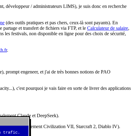
nt, développeur / administrateurs LIMS), je suis donc en recherche
gne
(des outils pratiques et pas chers, ceux-là sont payants). En
partage et transfert de fichiers via FTP, et le
Calculateur de salaire
,
s les festivals, non disponible en ligne pour des choix de sécurité,
h.fr
.
e), prompt engeneer, et j'ai de très bonnes notions de PAO
y...), c'est pourquoi je vais faire en sorte de livrer des applications
ncipalement Claude et DeepSeek).
idéos (essentiellement Civilization VII, Starcraft 2, Diablo IV).
 trafic.