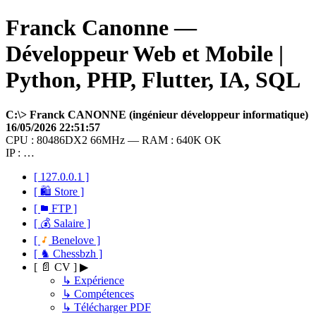
Franck Canonne —
Développeur Web et Mobile |
Python, PHP, Flutter, IA, SQL
C:\> Franck CANONNE (ingénieur développeur informatique)
16/05/2026 22:51:57
CPU : 80486DX2 66MHz — RAM : 640K OK
IP : …
[ 127.0.0.1 ]
[ 🛍 Store ]
[
FTP ]
[ 💰 Salaire ]
[
Benelove ]
[ ♞ Chessbzh ]
[ 📄 CV ] ▶
↳ Expérience
↳ Compétences
↳ Télécharger PDF