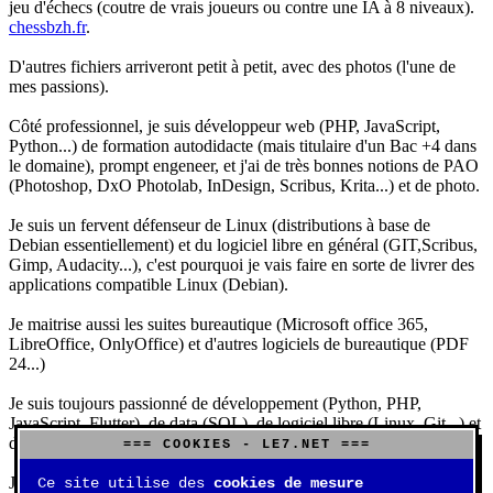
jeu d'échecs (coutre de vrais joueurs ou contre une IA à 8 niveaux).
chessbzh.fr
.
D'autres fichiers arriveront petit à petit, avec des photos (l'une de
mes passions).
Côté professionnel, je suis développeur web (PHP, JavaScript,
Python...) de formation autodidacte (mais titulaire d'un Bac +4 dans
le domaine), prompt engeneer, et j'ai de très bonnes notions de PAO
(Photoshop, DxO Photolab, InDesign, Scribus, Krita...) et de photo.
Je suis un fervent défenseur de Linux (distributions à base de
Debian essentiellement) et du logiciel libre en général (GIT,Scribus,
Gimp, Audacity...), c'est pourquoi je vais faire en sorte de livrer des
applications compatible Linux (Debian).
Je maitrise aussi les suites bureautique (Microsoft office 365,
LibreOffice, OnlyOffice) et d'autres logiciels de bureautique (PDF
24...)
Je suis toujours passionné de développement (Python, PHP,
JavaScript, Flutter), de data (SQL), de logiciel libre (Linux, Git...) et
d'IA (principalement Claude et DeepSeek).
=== COOKIES - LE7.NET ===
J'aime jouer, surtout aux jeux de sociétés (Risk, Uno, Scrabble...),
Ce site utilise des
cookies de mesure