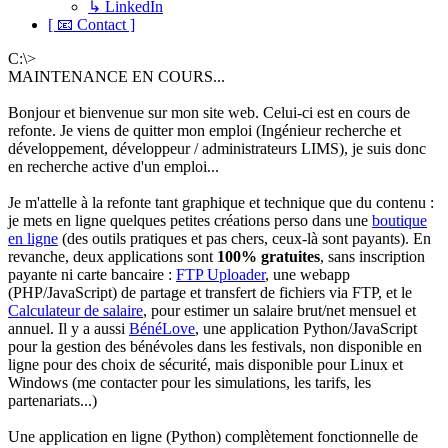
↳ LinkedIn
[ 📧 Contact ]
C:\>
MAINTENANCE EN COURS...
Bonjour et bienvenue sur mon site web. Celui-ci est en cours de
refonte. Je viens de quitter mon emploi (Ingénieur recherche et
développement, développeur / administrateurs LIMS), je suis donc
en recherche active d'un emploi...
Je m'attelle à la refonte tant graphique et technique que du contenu :
je mets en ligne quelques petites créations perso dans une
boutique
en ligne
(des outils pratiques et pas chers, ceux-là sont payants). En
revanche, deux applications sont
100% gratuites
, sans inscription
payante ni carte bancaire :
FTP Uploader
, une webapp
(PHP/JavaScript) de partage et transfert de fichiers via FTP, et le
Calculateur de salaire
, pour estimer un salaire brut/net mensuel et
annuel. Il y a aussi
BénéLove
, une application Python/JavaScript
pour la gestion des bénévoles dans les festivals, non disponible en
ligne pour des choix de sécurité, mais disponible pour Linux et
Windows (me contacter pour les simulations, les tarifs, les
partenariats...)
Une application en ligne (Python) complètement fonctionnelle de