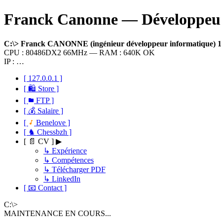
Franck Canonne — Développeur 
C:\> Franck CANONNE (ingénieur développeur informatique)
CPU : 80486DX2 66MHz — RAM : 640K OK
IP : …
[ 127.0.0.1 ]
[ 🛍 Store ]
[
FTP ]
[ 💰 Salaire ]
[
Benelove ]
[ ♞ Chessbzh ]
[ 📄 CV ] ▶
↳ Expérience
↳ Compétences
↳ Télécharger PDF
↳ LinkedIn
[ 📧 Contact ]
C:\>
MAINTENANCE EN COURS...