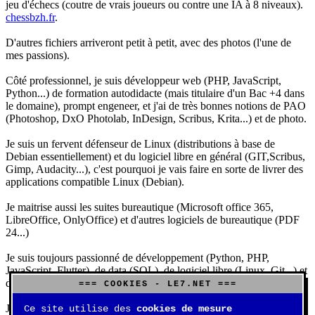
jeu d'échecs (coutre de vrais joueurs ou contre une IA à 8 niveaux).
chessbzh.fr
.
D'autres fichiers arriveront petit à petit, avec des photos (l'une de
mes passions).
Côté professionnel, je suis développeur web (PHP, JavaScript,
Python...) de formation autodidacte (mais titulaire d'un Bac +4 dans
le domaine), prompt engeneer, et j'ai de très bonnes notions de PAO
(Photoshop, DxO Photolab, InDesign, Scribus, Krita...) et de photo.
Je suis un fervent défenseur de Linux (distributions à base de
Debian essentiellement) et du logiciel libre en général (GIT,Scribus,
Gimp, Audacity...), c'est pourquoi je vais faire en sorte de livrer des
applications compatible Linux (Debian).
Je maitrise aussi les suites bureautique (Microsoft office 365,
LibreOffice, OnlyOffice) et d'autres logiciels de bureautique (PDF
24...)
Je suis toujours passionné de développement (Python, PHP,
JavaScript, Flutter), de data (SQL), de logiciel libre (Linux, Git...) et
d'IA (principalement Claude et DeepSeek).
=== COOKIES - LE7.NET ===
J'aime jouer, surtout aux jeux de sociétés (Risk, Uno, Scrabble...),
Ce site utilise des
cookies de mesure