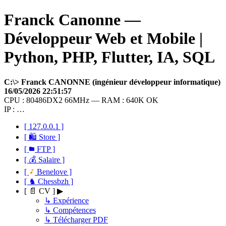
Franck Canonne —
Développeur Web et Mobile |
Python, PHP, Flutter, IA, SQL
C:\> Franck CANONNE (ingénieur développeur informatique)
16/05/2026 22:51:57
CPU : 80486DX2 66MHz — RAM : 640K OK
IP : …
[ 127.0.0.1 ]
[ 🛍 Store ]
[
FTP ]
[ 💰 Salaire ]
[
Benelove ]
[ ♞ Chessbzh ]
[ 📄 CV ] ▶
↳ Expérience
↳ Compétences
↳ Télécharger PDF