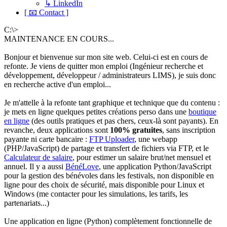
↳ LinkedIn
[ 📧 Contact ]
C:\>
MAINTENANCE EN COURS...
Bonjour et bienvenue sur mon site web. Celui-ci est en cours de
refonte. Je viens de quitter mon emploi (Ingénieur recherche et
développement, développeur / administrateurs LIMS), je suis donc
en recherche active d'un emploi...
Je m'attelle à la refonte tant graphique et technique que du contenu :
je mets en ligne quelques petites créations perso dans une
boutique
en ligne
(des outils pratiques et pas chers, ceux-là sont payants). En
revanche, deux applications sont
100% gratuites
, sans inscription
payante ni carte bancaire :
FTP Uploader
, une webapp
(PHP/JavaScript) de partage et transfert de fichiers via FTP, et le
Calculateur de salaire
, pour estimer un salaire brut/net mensuel et
annuel. Il y a aussi
BénéLove
, une application Python/JavaScript
pour la gestion des bénévoles dans les festivals, non disponible en
ligne pour des choix de sécurité, mais disponible pour Linux et
Windows (me contacter pour les simulations, les tarifs, les
partenariats...)
Une application en ligne (Python) complètement fonctionnelle de