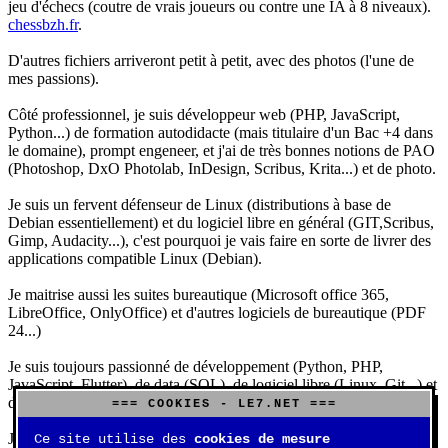
jeu d'échecs (coutre de vrais joueurs ou contre une IA à 8 niveaux).
chessbzh.fr
.
D'autres fichiers arriveront petit à petit, avec des photos (l'une de
mes passions).
Côté professionnel, je suis développeur web (PHP, JavaScript,
Python...) de formation autodidacte (mais titulaire d'un Bac +4 dans
le domaine), prompt engeneer, et j'ai de très bonnes notions de PAO
(Photoshop, DxO Photolab, InDesign, Scribus, Krita...) et de photo.
Je suis un fervent défenseur de Linux (distributions à base de
Debian essentiellement) et du logiciel libre en général (GIT,Scribus,
Gimp, Audacity...), c'est pourquoi je vais faire en sorte de livrer des
applications compatible Linux (Debian).
Je maitrise aussi les suites bureautique (Microsoft office 365,
LibreOffice, OnlyOffice) et d'autres logiciels de bureautique (PDF
24...)
Je suis toujours passionné de développement (Python, PHP,
JavaScript, Flutter), de data (SQL), de logiciel libre (Linux, Git...) et
d'IA (principalement Claude et DeepSeek).
=== COOKIES - LE7.NET ===
J'aime jouer, surtout aux jeux de sociétés (Risk, Uno, Scrabble...),
Ce site utilise des
cookies de mesure