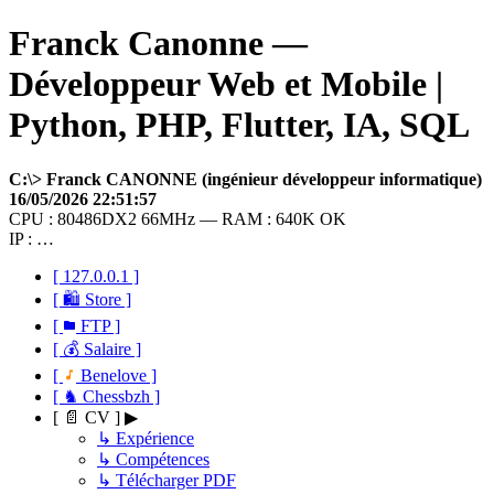
Franck Canonne —
Développeur Web et Mobile |
Python, PHP, Flutter, IA, SQL
C:\> Franck CANONNE (ingénieur développeur informatique)
16/05/2026 22:51:57
CPU : 80486DX2 66MHz — RAM : 640K OK
IP : …
[ 127.0.0.1 ]
[ 🛍 Store ]
[
FTP ]
[ 💰 Salaire ]
[
Benelove ]
[ ♞ Chessbzh ]
[ 📄 CV ] ▶
↳ Expérience
↳ Compétences
↳ Télécharger PDF