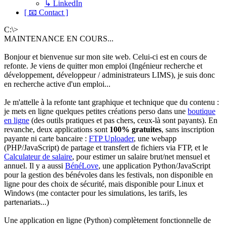
↳ LinkedIn
[ 📧 Contact ]
C:\>
MAINTENANCE EN COURS...
Bonjour et bienvenue sur mon site web. Celui-ci est en cours de
refonte. Je viens de quitter mon emploi (Ingénieur recherche et
développement, développeur / administrateurs LIMS), je suis donc
en recherche active d'un emploi...
Je m'attelle à la refonte tant graphique et technique que du contenu :
je mets en ligne quelques petites créations perso dans une
boutique
en ligne
(des outils pratiques et pas chers, ceux-là sont payants). En
revanche, deux applications sont
100% gratuites
, sans inscription
payante ni carte bancaire :
FTP Uploader
, une webapp
(PHP/JavaScript) de partage et transfert de fichiers via FTP, et le
Calculateur de salaire
, pour estimer un salaire brut/net mensuel et
annuel. Il y a aussi
BénéLove
, une application Python/JavaScript
pour la gestion des bénévoles dans les festivals, non disponible en
ligne pour des choix de sécurité, mais disponible pour Linux et
Windows (me contacter pour les simulations, les tarifs, les
partenariats...)
Une application en ligne (Python) complètement fonctionnelle de