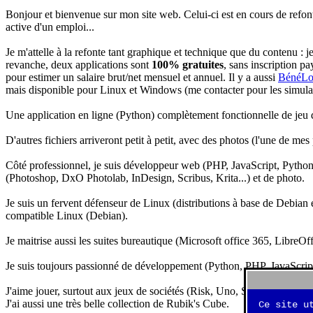
Bonjour et bienvenue sur mon site web. Celui-ci est en cours de refon
active d'un emploi...
Je m'attelle à la refonte tant graphique et technique que du contenu : 
revanche, deux applications sont
100% gratuites
, sans inscription pa
pour estimer un salaire brut/net mensuel et annuel. Il y a aussi
BénéLo
mais disponible pour Linux et Windows (me contacter pour les simulation
Une application en ligne (Python) complètement fonctionnelle de jeu d
D'autres fichiers arriveront petit à petit, avec des photos (l'une de mes
Côté professionnel, je suis développeur web (PHP, JavaScript, Python.
(Photoshop, DxO Photolab, InDesign, Scribus, Krita...) et de photo.
Je suis un fervent défenseur de Linux (distributions à base de Debian es
compatible Linux (Debian).
Je maitrise aussi les suites bureautique (Microsoft office 365, LibreOf
Je suis toujours passionné de développement (Python, PHP, JavaScript, 
J'aime jouer, surtout aux jeux de sociétés (Risk, Uno, Scrabble...), ma
J'ai aussi une très belle collection de Rubik's Cube.
Ce site u