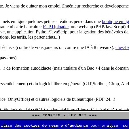
te. Je viens de quitter mon emploi (Ingénieur recherche et développeme
je mets en ligne quelques petites créations perso dans une
boutique en li
yante ni carte bancaire :
FTP Uploader
, une webapp (PHP/JavaScript) de 
ve
, une application Python/JavaScript pour la gestion des bénévoles dan
s, les tarifs, les partenariats...)
'échecs (coutre de vrais joueurs ou contre une IA à 8 niveaux).
chessbz
 passions).
..) de formation autodidacte (mais titulaire d'un Bac +4 dans le domain
sentiellement) et du logiciel libre en général (GIT,Scribus, Gimp, Audacit
fice, OnlyOffice) et d'autres logiciels de bureautique (PDF 24...)
Flutter), de data (SQL), de logiciel libre (Linux, Git...) et d'IA (pri
=== COOKIES - LE7.NET ===
is aussi aux jeux de stratégie (Echecs, Go, Quarto, Tock...) et aux jeux v
tilise des
cookies de mesure d'audience
pour analyser son