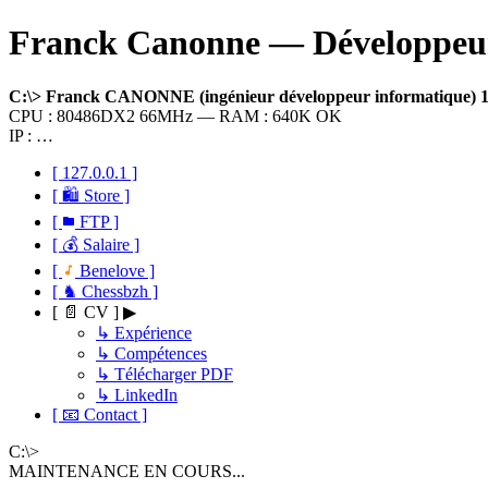
Franck Canonne — Développeur 
C:\> Franck CANONNE (ingénieur développeur informatique)
CPU : 80486DX2 66MHz — RAM : 640K OK
IP : …
[ 127.0.0.1 ]
[ 🛍 Store ]
[
FTP ]
[ 💰 Salaire ]
[
Benelove ]
[ ♞ Chessbzh ]
[ 📄 CV ] ▶
↳ Expérience
↳ Compétences
↳ Télécharger PDF
↳ LinkedIn
[ 📧 Contact ]
C:\>
MAINTENANCE EN COURS...