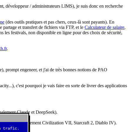
nt, développeur / administrateurs LIMS), je suis donc en recherche
gne
(des outils pratiques et pas chers, ceux-là sont payants). En
partage et transfert de fichiers via FTP, et le
Calculateur de salaire
,
s les festivals, non disponible en ligne pour des choix de sécurité,
h.fr
.
e), prompt engeneer, et j'ai de très bonnes notions de PAO
y...), c'est pourquoi je vais faire en sorte de livrer des applications
ncipalement Claude et DeepSeek).
idéos (essentiellement Civilization VII, Starcraft 2, Diablo IV).
 trafic.