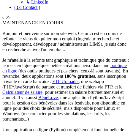
↳ LinkedIn
[ 📧 Contact ]
C:\>
MAINTENANCE EN COURS...
Bonjour et bienvenue sur mon site web. Celui-ci est en cours de
refonte. Je viens de quitter mon emploi (Ingénieur recherche et
développement, développeur / administrateurs LIMS), je suis donc
en recherche active d'un emploi...
Je m'attelle à la refonte tant graphique et technique que du contenu :
je mets en ligne quelques petites créations perso dans une
boutique
en ligne
(des outils pratiques et pas chers, ceux-là sont payants). En
revanche, deux applications sont
100% gratuites
, sans inscription
payante ni carte bancaire :
FTP Uploader
, une webapp
(PHP/JavaScript) de partage et transfert de fichiers via FTP, et le
Calculateur de salaire
, pour estimer un salaire brut/net mensuel et
annuel. Il y a aussi
BénéLove
, une application Python/JavaScript
pour la gestion des bénévoles dans les festivals, non disponible en
ligne pour des choix de sécurité, mais disponible pour Linux et
Windows (me contacter pour les simulations, les tarifs, les
partenariats...)
Une application en ligne (Python) complètement fonctionnelle de