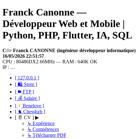
Franck Canonne —
Développeur Web et Mobile |
Python, PHP, Flutter, IA, SQL
C:\> Franck CANONNE (ingénieur développeur informatique)
16/05/2026 22:51:57
CPU : 80486DX2 66MHz — RAM : 640K OK
IP : …
[ 127.0.0.1 ]
[ 🛍 Store ]
[
FTP ]
[ 💰 Salaire ]
[
Benelove ]
[ ♞ Chessbzh ]
[ 📄 CV ] ▶
↳ Expérience
↳ Compétences
↳ Télécharger PDF