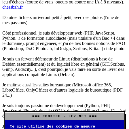
jeu d'échecs (coutre de vrais joueurs ou contre une IA à 8 niveaux).
chessbzh.fr
.
D'autres fichiers arriveront petit à petit, avec des photos (l'une de
mes passions).
Côté professionnel, je suis développeur web (PHP, JavaScript,
Python...) de formation autodidacte (mais titulaire d'un Bac +4 dans
le domaine), prompt engeneer, et j'ai de très bonnes notions de PAO
(Photoshop, DxO Photolab, InDesign, Scribus, Krita...) et de photo.
Je suis un fervent défenseur de Linux (distributions à base de
Debian essentiellement) et du logiciel libre en général (GIT,Scribus,
Gimp, Audacity...), c'est pourquoi je vais faire en sorte de livrer des
applications compatible Linux (Debian).
Je maitrise aussi les suites bureautique (Microsoft office 365,
LibreOffice, OnlyOffice) et d'autres logiciels de bureautique (PDF
24...)
Je suis toujours passionné de développement (Python, PHP,
JavaScript, Flutter), de data (SQL), de logiciel libre (Linux, Git...) et
d'IA (principalement Claude et DeepSeek).
=== COOKIES - LE7.NET ===
J'aime jouer, surtout aux jeux de sociétés (Risk, Uno, Scrabble...),
Ce site utilise des
cookies de mesure