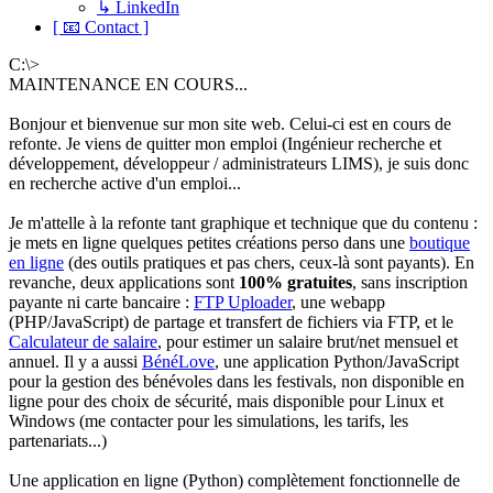
↳ LinkedIn
[ 📧 Contact ]
C:\>
MAINTENANCE EN COURS...
Bonjour et bienvenue sur mon site web. Celui-ci est en cours de
refonte. Je viens de quitter mon emploi (Ingénieur recherche et
développement, développeur / administrateurs LIMS), je suis donc
en recherche active d'un emploi...
Je m'attelle à la refonte tant graphique et technique que du contenu :
je mets en ligne quelques petites créations perso dans une
boutique
en ligne
(des outils pratiques et pas chers, ceux-là sont payants). En
revanche, deux applications sont
100% gratuites
, sans inscription
payante ni carte bancaire :
FTP Uploader
, une webapp
(PHP/JavaScript) de partage et transfert de fichiers via FTP, et le
Calculateur de salaire
, pour estimer un salaire brut/net mensuel et
annuel. Il y a aussi
BénéLove
, une application Python/JavaScript
pour la gestion des bénévoles dans les festivals, non disponible en
ligne pour des choix de sécurité, mais disponible pour Linux et
Windows (me contacter pour les simulations, les tarifs, les
partenariats...)
Une application en ligne (Python) complètement fonctionnelle de