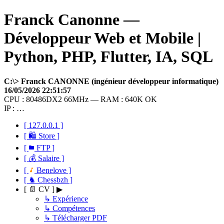
Franck Canonne —
Développeur Web et Mobile |
Python, PHP, Flutter, IA, SQL
C:\> Franck CANONNE (ingénieur développeur informatique)
16/05/2026 22:51:57
CPU : 80486DX2 66MHz — RAM : 640K OK
IP : …
[ 127.0.0.1 ]
[ 🛍 Store ]
[
FTP ]
[ 💰 Salaire ]
[
Benelove ]
[ ♞ Chessbzh ]
[ 📄 CV ] ▶
↳ Expérience
↳ Compétences
↳ Télécharger PDF