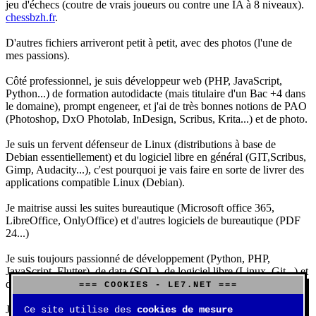
jeu d'échecs (coutre de vrais joueurs ou contre une IA à 8 niveaux).
chessbzh.fr
.
D'autres fichiers arriveront petit à petit, avec des photos (l'une de
mes passions).
Côté professionnel, je suis développeur web (PHP, JavaScript,
Python...) de formation autodidacte (mais titulaire d'un Bac +4 dans
le domaine), prompt engeneer, et j'ai de très bonnes notions de PAO
(Photoshop, DxO Photolab, InDesign, Scribus, Krita...) et de photo.
Je suis un fervent défenseur de Linux (distributions à base de
Debian essentiellement) et du logiciel libre en général (GIT,Scribus,
Gimp, Audacity...), c'est pourquoi je vais faire en sorte de livrer des
applications compatible Linux (Debian).
Je maitrise aussi les suites bureautique (Microsoft office 365,
LibreOffice, OnlyOffice) et d'autres logiciels de bureautique (PDF
24...)
Je suis toujours passionné de développement (Python, PHP,
JavaScript, Flutter), de data (SQL), de logiciel libre (Linux, Git...) et
d'IA (principalement Claude et DeepSeek).
=== COOKIES - LE7.NET ===
J'aime jouer, surtout aux jeux de sociétés (Risk, Uno, Scrabble...),
Ce site utilise des
cookies de mesure