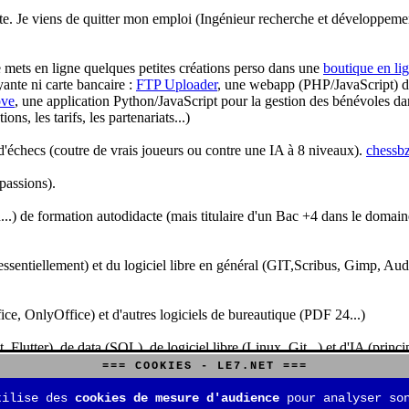
te. Je viens de quitter mon emploi (Ingénieur recherche et développeme
je mets en ligne quelques petites créations perso dans une
boutique en li
yante ni carte bancaire :
FTP Uploader
, une webapp (PHP/JavaScript) de 
ve
, une application Python/JavaScript pour la gestion des bénévoles dan
s, les tarifs, les partenariats...)
'échecs (coutre de vrais joueurs ou contre une IA à 8 niveaux).
chessbz
 passions).
..) de formation autodidacte (mais titulaire d'un Bac +4 dans le domain
sentiellement) et du logiciel libre en général (GIT,Scribus, Gimp, Audacit
fice, OnlyOffice) et d'autres logiciels de bureautique (PDF 24...)
Flutter), de data (SQL), de logiciel libre (Linux, Git...) et d'IA (pri
=== COOKIES - LE7.NET ===
is aussi aux jeux de stratégie (Echecs, Go, Quarto, Tock...) et aux jeux v
tilise des
cookies de mesure d'audience
pour analyser son