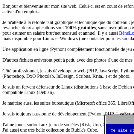
Bonjour et bienvenue sur mon site web. Celui-ci est en cours de refon
active d'un emploi...
Je m'attelle à la refonte tant graphique et technique que du contenu : 
revanche, deux applications sont
100% gratuites
, sans inscription pa
pour estimer un salaire brut/net mensuel et annuel. Il y a aussi
BénéLo
mais disponible pour Linux et Windows (me contacter pour les simulation
Une application en ligne (Python) complètement fonctionnelle de jeu d
D'autres fichiers arriveront petit à petit, avec des photos (l'une de mes
Côté professionnel, je suis développeur web (PHP, JavaScript, Python.
(Photoshop, DxO Photolab, InDesign, Scribus, Krita...) et de photo.
Je suis un fervent défenseur de Linux (distributions à base de Debian es
compatible Linux (Debian).
Je maitrise aussi les suites bureautique (Microsoft office 365, LibreOf
Je suis toujours passionné de développement (Python, PHP, JavaScript, 
J'aime jouer, surtout aux jeux de sociétés (Risk, Uno, Scrabble...), ma
J'ai aussi une très belle collection de Rubik's Cube.
Ce site u