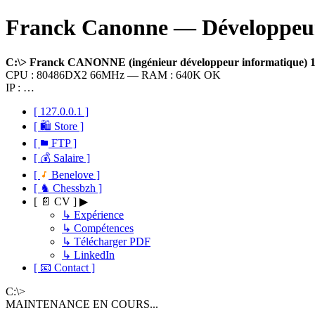
Franck Canonne — Développeur 
C:\> Franck CANONNE (ingénieur développeur informatique)
CPU : 80486DX2 66MHz — RAM : 640K OK
IP : …
[ 127.0.0.1 ]
[ 🛍 Store ]
[
FTP ]
[ 💰 Salaire ]
[
Benelove ]
[ ♞ Chessbzh ]
[ 📄 CV ] ▶
↳ Expérience
↳ Compétences
↳ Télécharger PDF
↳ LinkedIn
[ 📧 Contact ]
C:\>
MAINTENANCE EN COURS...