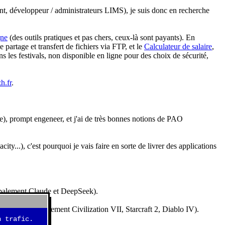
nt, développeur / administrateurs LIMS), je suis donc en recherche
gne
(des outils pratiques et pas chers, ceux-là sont payants). En
partage et transfert de fichiers via FTP, et le
Calculateur de salaire
,
s les festivals, non disponible en ligne pour des choix de sécurité,
h.fr
.
e), prompt engeneer, et j'ai de très bonnes notions de PAO
y...), c'est pourquoi je vais faire en sorte de livrer des applications
ncipalement Claude et DeepSeek).
idéos (essentiellement Civilization VII, Starcraft 2, Diablo IV).
 trafic.