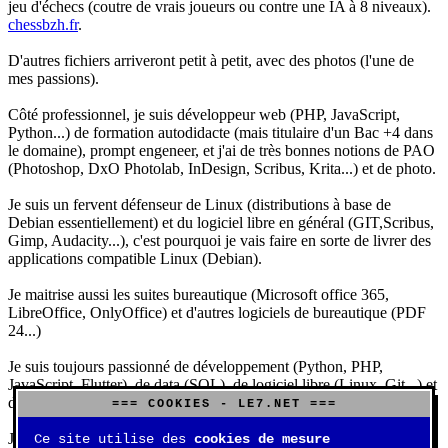
jeu d'échecs (coutre de vrais joueurs ou contre une IA à 8 niveaux).
chessbzh.fr
.
D'autres fichiers arriveront petit à petit, avec des photos (l'une de
mes passions).
Côté professionnel, je suis développeur web (PHP, JavaScript,
Python...) de formation autodidacte (mais titulaire d'un Bac +4 dans
le domaine), prompt engeneer, et j'ai de très bonnes notions de PAO
(Photoshop, DxO Photolab, InDesign, Scribus, Krita...) et de photo.
Je suis un fervent défenseur de Linux (distributions à base de
Debian essentiellement) et du logiciel libre en général (GIT,Scribus,
Gimp, Audacity...), c'est pourquoi je vais faire en sorte de livrer des
applications compatible Linux (Debian).
Je maitrise aussi les suites bureautique (Microsoft office 365,
LibreOffice, OnlyOffice) et d'autres logiciels de bureautique (PDF
24...)
Je suis toujours passionné de développement (Python, PHP,
JavaScript, Flutter), de data (SQL), de logiciel libre (Linux, Git...) et
d'IA (principalement Claude et DeepSeek).
=== COOKIES - LE7.NET ===
J'aime jouer, surtout aux jeux de sociétés (Risk, Uno, Scrabble...),
Ce site utilise des
cookies de mesure