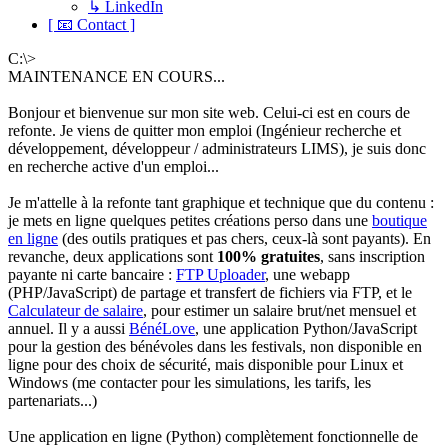
↳ LinkedIn
[ 📧 Contact ]
C:\>
MAINTENANCE EN COURS...
Bonjour et bienvenue sur mon site web. Celui-ci est en cours de
refonte. Je viens de quitter mon emploi (Ingénieur recherche et
développement, développeur / administrateurs LIMS), je suis donc
en recherche active d'un emploi...
Je m'attelle à la refonte tant graphique et technique que du contenu :
je mets en ligne quelques petites créations perso dans une
boutique
en ligne
(des outils pratiques et pas chers, ceux-là sont payants). En
revanche, deux applications sont
100% gratuites
, sans inscription
payante ni carte bancaire :
FTP Uploader
, une webapp
(PHP/JavaScript) de partage et transfert de fichiers via FTP, et le
Calculateur de salaire
, pour estimer un salaire brut/net mensuel et
annuel. Il y a aussi
BénéLove
, une application Python/JavaScript
pour la gestion des bénévoles dans les festivals, non disponible en
ligne pour des choix de sécurité, mais disponible pour Linux et
Windows (me contacter pour les simulations, les tarifs, les
partenariats...)
Une application en ligne (Python) complètement fonctionnelle de