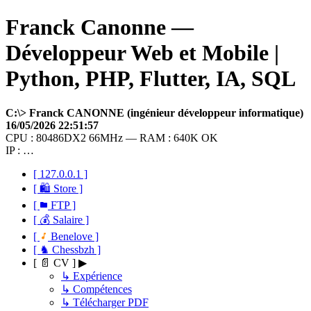
Franck Canonne —
Développeur Web et Mobile |
Python, PHP, Flutter, IA, SQL
C:\> Franck CANONNE (ingénieur développeur informatique)
16/05/2026 22:51:57
CPU : 80486DX2 66MHz — RAM : 640K OK
IP : …
[ 127.0.0.1 ]
[ 🛍 Store ]
[
FTP ]
[ 💰 Salaire ]
[
Benelove ]
[ ♞ Chessbzh ]
[ 📄 CV ] ▶
↳ Expérience
↳ Compétences
↳ Télécharger PDF