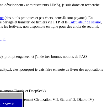
nt, développeur / administrateurs LIMS), je suis donc en recherche
gne
(des outils pratiques et pas chers, ceux-là sont payants). En
partage et transfert de fichiers via FTP, et le
Calculateur de salaire
,
s les festivals, non disponible en ligne pour des choix de sécurité,
h.fr
.
e), prompt engeneer, et j'ai de très bonnes notions de PAO
y...), c'est pourquoi je vais faire en sorte de livrer des applications
ncipalement Claude et DeepSeek).
idéos (essentiellement Civilization VII, Starcraft 2, Diablo IV).
 trafic.