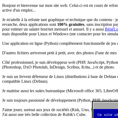
Bonjour et bienvenue sur mon site web. Celui-ci est en cours de refon
active d'un emploi...
Je m'attelle à la refonte tant graphique et technique que du contenu : 
revanche, deux applications sont
100% gratuites
, sans inscription pa
pour estimer un salaire brut/net mensuel et annuel. Il y a aussi
BénéLo
mais disponible pour Linux et Windows (me contacter pour les simulation
Une application en ligne (Python) complètement fonctionnelle de jeu d
D'autres fichiers arriveront petit à petit, avec des photos (l'une de mes
Côté professionnel, je suis développeur web (PHP, JavaScript, Python.
(Photoshop, DxO Photolab, InDesign, Scribus, Krita...) et de photo.
Je suis un fervent défenseur de Linux (distributions à base de Debian es
compatible Linux (Debian).
Je maitrise aussi les suites bureautique (Microsoft office 365, LibreOf
Je suis toujours passionné de développement (Python, PHP, JavaScript, 
J'aime jouer, surtout aux jeux de sociétés (Risk, Uno, Scrabble...), ma
J'ai aussi une très belle collection de Rubik's Cube.
Ce site u