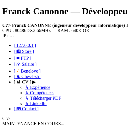
Franck Canonne — Développeur 
C:\> Franck CANONNE (ingénieur développeur informatique)
CPU : 80486DX2 66MHz — RAM : 640K OK
IP : …
[ 127.0.0.1 ]
[ 🛍 Store ]
[
FTP ]
[ 💰 Salaire ]
[
Benelove ]
[ ♞ Chessbzh ]
[ 📄 CV ] ▶
↳ Expérience
↳ Compétences
↳ Télécharger PDF
↳ LinkedIn
[ 📧 Contact ]
C:\>
MAINTENANCE EN COURS...