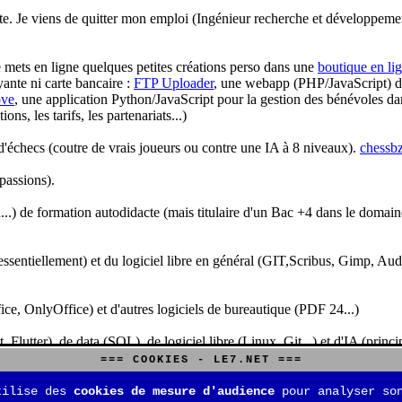
te. Je viens de quitter mon emploi (Ingénieur recherche et développeme
je mets en ligne quelques petites créations perso dans une
boutique en li
yante ni carte bancaire :
FTP Uploader
, une webapp (PHP/JavaScript) de 
ve
, une application Python/JavaScript pour la gestion des bénévoles dan
s, les tarifs, les partenariats...)
'échecs (coutre de vrais joueurs ou contre une IA à 8 niveaux).
chessbz
 passions).
..) de formation autodidacte (mais titulaire d'un Bac +4 dans le domain
sentiellement) et du logiciel libre en général (GIT,Scribus, Gimp, Audacit
fice, OnlyOffice) et d'autres logiciels de bureautique (PDF 24...)
Flutter), de data (SQL), de logiciel libre (Linux, Git...) et d'IA (pri
=== COOKIES - LE7.NET ===
is aussi aux jeux de stratégie (Echecs, Go, Quarto, Tock...) et aux jeux v
tilise des
cookies de mesure d'audience
pour analyser son