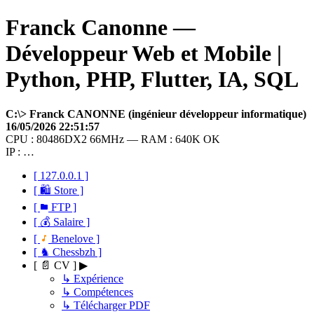
Franck Canonne —
Développeur Web et Mobile |
Python, PHP, Flutter, IA, SQL
C:\> Franck CANONNE (ingénieur développeur informatique)
16/05/2026 22:51:57
CPU : 80486DX2 66MHz — RAM : 640K OK
IP : …
[ 127.0.0.1 ]
[ 🛍 Store ]
[
FTP ]
[ 💰 Salaire ]
[
Benelove ]
[ ♞ Chessbzh ]
[ 📄 CV ] ▶
↳ Expérience
↳ Compétences
↳ Télécharger PDF