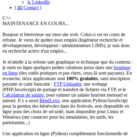
↳ LinkedIn
[ 📧 Contact ]
C:\>
MAINTENANCE EN COURS...
Bonjour et bienvenue sur mon site web. Celui-ci est en cours de
refonte. Je viens de quitter mon emploi (Ingénieur recherche et
développement, développeur / administrateurs LIMS), je suis donc
en recherche active d'un emploi...
Je m'attelle à la refonte tant graphique et technique que du contenu :
je mets en ligne quelques petites créations perso dans une
boutique
en ligne
(des outils pratiques et pas chers, ceux-là sont payants). En
revanche, deux applications sont
100% gratuites
, sans inscription
payante ni carte bancaire :
FTP Uploader
, une webapp
(PHP/JavaScript) de partage et transfert de fichiers via FTP, et le
Calculateur de salaire
, pour estimer un salaire brut/net mensuel et
annuel. Il y a aussi
BénéLove
, une application Python/JavaScript
pour la gestion des bénévoles dans les festivals, non disponible en
ligne pour des choix de sécurité, mais disponible pour Linux et
Windows (me contacter pour les simulations, les tarifs, les
partenariats...)
Une application en ligne (Python) complètement fonctionnelle de