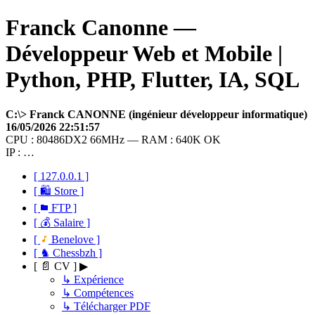
Franck Canonne —
Développeur Web et Mobile |
Python, PHP, Flutter, IA, SQL
C:\> Franck CANONNE (ingénieur développeur informatique)
16/05/2026 22:51:57
CPU : 80486DX2 66MHz — RAM : 640K OK
IP : …
[ 127.0.0.1 ]
[ 🛍 Store ]
[
FTP ]
[ 💰 Salaire ]
[
Benelove ]
[ ♞ Chessbzh ]
[ 📄 CV ] ▶
↳ Expérience
↳ Compétences
↳ Télécharger PDF