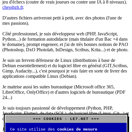
jeu d'échecs (coutre de vrais joueurs ou contre une IA à 8 niveaux).
chessbzh.fr
.
D'autres fichiers arriveront petit à petit, avec des photos (l'une de
mes passions).
Côté professionnel, je suis développeur web (PHP, JavaScript,
Python...) de formation autodidacte (mais titulaire d'un Bac +4 dans
le domaine), prompt engeneer, et j'ai de très bonnes notions de PAO
(Photoshop, DxO Photolab, InDesign, Scribus, Krita...) et de photo.
Je suis un fervent défenseur de Linux (distributions à base de
Debian essentiellement) et du logiciel libre en général (GIT,Scribus,
Gimp, Audacity...), c'est pourquoi je vais faire en sorte de livrer des
applications compatible Linux (Debian).
Je maitrise aussi les suites bureautique (Microsoft office 365,
LibreOffice, OnlyOffice) et d'autres logiciels de bureautique (PDF
24...)
Je suis toujours passionné de développement (Python, PHP,
JavaScript, Flutter), de data (SQL), de logiciel libre (Linux, Git...) et
d'IA (principalement Claude et DeepSeek).
=== COOKIES - LE7.NET ===
J'aime jouer, surtout aux jeux de sociétés (Risk, Uno, Scrabble...),
Ce site utilise des
cookies de mesure