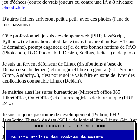
jeu d'échecs (coutre de vrais joueurs ou contre une IA à 8 niveaux).
chessbzh.fr
.
D'autres fichiers arriveront petit à petit, avec des photos (l'une de
mes passions).
Côté professionnel, je suis développeur web (PHP, JavaScript,
Python...) de formation autodidacte (mais titulaire d'un Bac +4 dans
le domaine), prompt engeneer, et j'ai de très bonnes notions de PAO
(Photoshop, DxO Photolab, InDesign, Scribus, Krita...) et de photo.
Je suis un fervent défenseur de Linux (distributions à base de
Debian essentiellement) et du logiciel libre en général (GIT,Scribus,
Gimp, Audacity...), c'est pourquoi je vais faire en sorte de livrer des
applications compatible Linux (Debian).
Je maitrise aussi les suites bureautique (Microsoft office 365,
LibreOffice, OnlyOffice) et d'autres logiciels de bureautique (PDF
24...)
Je suis toujours passionné de développement (Python, PHP,
JavaScript, Flutter), de data (SQL), de logiciel libre (Linux, Git...) et
d'IA (principalement Claude et DeepSeek).
=== COOKIES - LE7.NET ===
J'aime jouer, surtout aux jeux de sociétés (Risk, Uno, Scrabble...),
Ce site utilise des
cookies de mesure