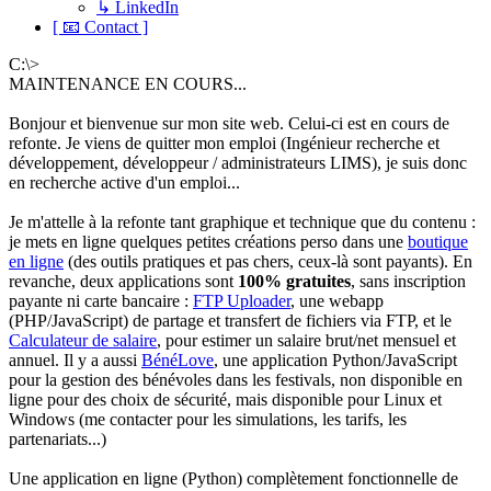
↳ LinkedIn
[ 📧 Contact ]
C:\>
MAINTENANCE EN COURS...
Bonjour et bienvenue sur mon site web. Celui-ci est en cours de
refonte. Je viens de quitter mon emploi (Ingénieur recherche et
développement, développeur / administrateurs LIMS), je suis donc
en recherche active d'un emploi...
Je m'attelle à la refonte tant graphique et technique que du contenu :
je mets en ligne quelques petites créations perso dans une
boutique
en ligne
(des outils pratiques et pas chers, ceux-là sont payants). En
revanche, deux applications sont
100% gratuites
, sans inscription
payante ni carte bancaire :
FTP Uploader
, une webapp
(PHP/JavaScript) de partage et transfert de fichiers via FTP, et le
Calculateur de salaire
, pour estimer un salaire brut/net mensuel et
annuel. Il y a aussi
BénéLove
, une application Python/JavaScript
pour la gestion des bénévoles dans les festivals, non disponible en
ligne pour des choix de sécurité, mais disponible pour Linux et
Windows (me contacter pour les simulations, les tarifs, les
partenariats...)
Une application en ligne (Python) complètement fonctionnelle de