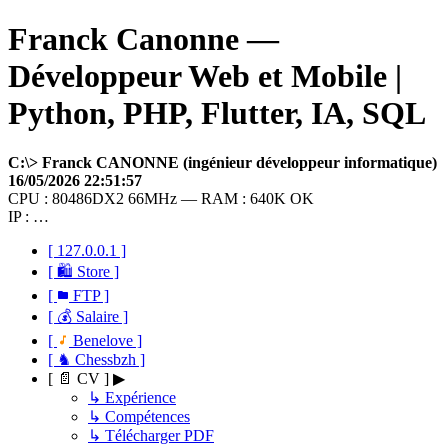
Franck Canonne —
Développeur Web et Mobile |
Python, PHP, Flutter, IA, SQL
C:\> Franck CANONNE (ingénieur développeur informatique)
16/05/2026 22:51:57
CPU : 80486DX2 66MHz — RAM : 640K OK
IP : …
[ 127.0.0.1 ]
[ 🛍 Store ]
[
FTP ]
[ 💰 Salaire ]
[
Benelove ]
[ ♞ Chessbzh ]
[ 📄 CV ] ▶
↳ Expérience
↳ Compétences
↳ Télécharger PDF